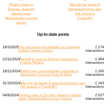
Riviercruises in
Wat zijn de beste 5-
Europa: waarom
sterrencampings aan
steeds meer
het strand in
Nederlanders ervoor
Frankrijk?
kiezen
Up-to-date posts
18/3/2025
Des vacances inoubliables au camping
1 274
holiday green à fréjus
Interactions
22/11/2024
Verblijf in luxe bij Esterel Caravaning,
1 484
Franse Rivièra
Interactions
18/11/2024
Beleef een onvergetelijke vakantie in
1 265
Kamperen Corsica Perla di Mare
Interactions
31/10/2024
Wat zijn de beste 5-sterrencampings aan
1 343
het strand in Frankrijk?
Interactions
04/9/2024
Riviercruises in Europa: waarom steeds
2 027
meer Nederlanders ervoor kiezen
Interactions