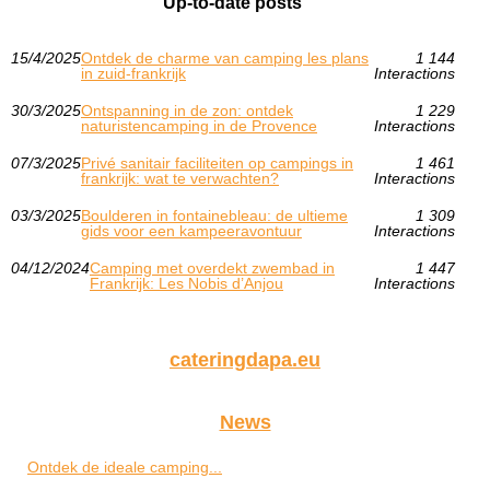
Up-to-date posts
15/4/2025
Ontdek de charme van camping les plans
1 144
in zuid-frankrijk
Interactions
30/3/2025
Ontspanning in de zon: ontdek
1 229
naturistencamping in de Provence
Interactions
07/3/2025
Privé sanitair faciliteiten op campings in
1 461
frankrijk: wat te verwachten?
Interactions
03/3/2025
Boulderen in fontainebleau: de ultieme
1 309
gids voor een kampeeravontuur
Interactions
04/12/2024
Camping met overdekt zwembad in
1 447
Frankrijk: Les Nobis d’Anjou
Interactions
cateringdapa.eu
News
Ontdek de ideale camping...