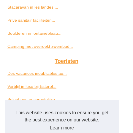
Stacaravan in les landes:...
Privé sanitair faciliteiten...
Boulderen in fontainebleau:...
Camping met overdekt zwembad...
Toeristen
Des vacances inoubliables au...
Verblijf in luxe bij Esterel...
Beleef een onvergetelijke...
This website uses cookies to ensure you get
Wat zijn de beste...
the best experience on our website.
Wat zijn de voordelen van...
Learn more